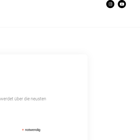
 werdet über die neusten
*
notwendig